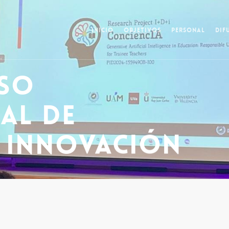
INICIO
OBJETIVOS
PERSONAL
DIF
eso
al de
 Innovación