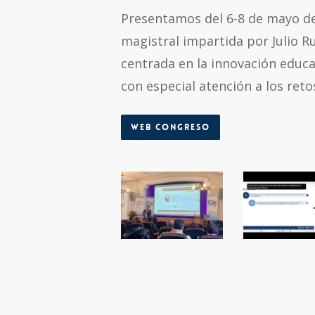
Presentamos del 6-8 de mayo de
magistral impartida por
Julio R
centrada en la innovación educa
con especial atención a los reto
Web congreso
CIEI_2026
Captura
de
pantalla
2026-
05-
10