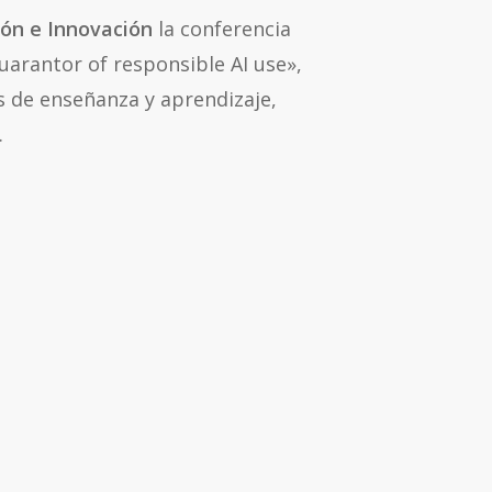
ión e Innovación
la conferencia
guarantor of responsible AI use»
,
os de enseñanza y aprendizaje,
.