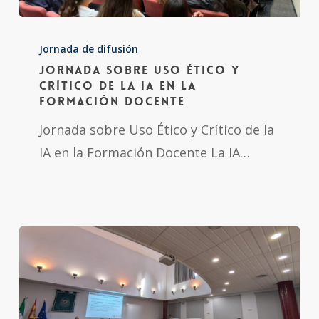
Jornada
sobre
Jornada de difusión
Jornada sobre Uso Ético y
Uso
Crítico de la IA en la
Ético
Formación Docente
y
Jornada sobre Uso Ético y Crítico de la
Crítico
IA en la Formación Docente La IA…
de
la
IA
en
la
Formación
Docente