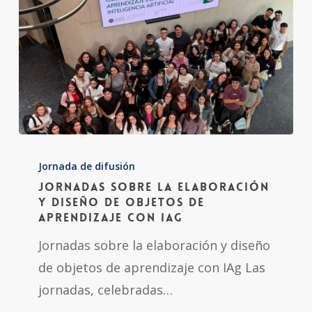
Jornadas
sobre
Jornada de difusión
Jornadas sobre la elaboración
la
y diseño de objetos de
elaboración
aprendizaje con IAg
y
Jornadas sobre la elaboración y diseño
diseño
de objetos de aprendizaje con IAg Las
de
jornadas, celebradas…
objetos