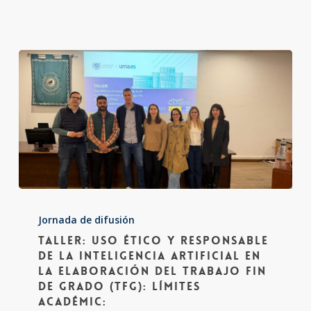
de
aprendizaje
con
IAg
Taller:
Uso
Jornada de difusión
Taller: Uso ético y responsable
ético
de la Inteligencia Artificial en
y
la elaboración del Trabajo Fin
de Grado (TFG): límites
responsable
académic:
de