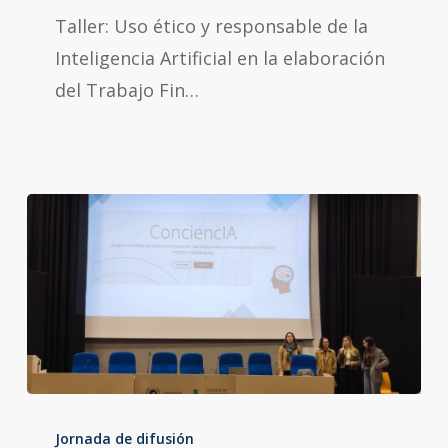
Taller: Uso ético y responsable de la
la
Inteligencia Artificial en la elaboración
Inteligencia
del Trabajo Fin…
Artificial
en
la
elaboración
del
Trabajo
Fin
de
Grado
(TFG):
Taller
límites
sobre
Jornada de difusión
académic: