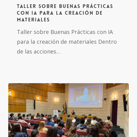
Taller sobre Buenas Prácticas
Buenas
con IA para la creación de
Prácticas
materiales
con
Taller sobre Buenas Prácticas con IA
IA
para la creación de materiales Dentro
para
de las acciones…
la
creación
de
materiales